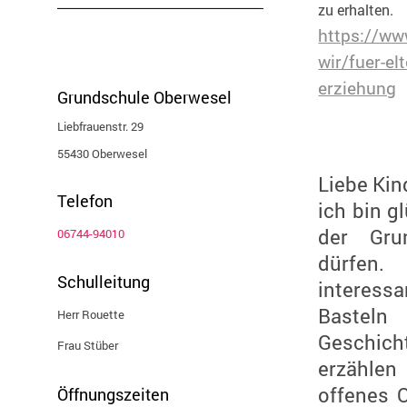
zu erhalten.
https://ww
wir/fuer-el
erziehung
Grundschule Oberwesel
Liebfrauenstr. 29

55
430 Oberwesel
Liebe Kin
Telefon
ich bin g
der Gru
06744-94010
dürfen.
Schulleitung
interess
Basteln
Herr Rouette
Geschich
​Frau Stüber
erzählen
offenes O
Öffnungszeiten