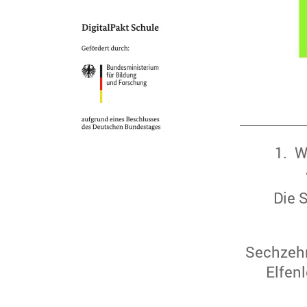
1
.
W
Die 
Sechzeh
El
f
enl