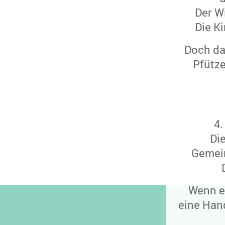
Der Wi
Die K
Doch da
Pfütz
4
Die
Gemein
W
enn e
eine Hand