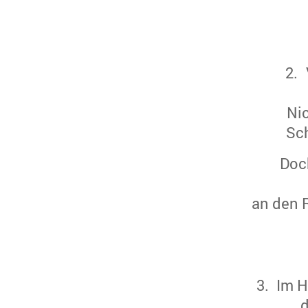
2
.
Nic
Sch
Doc
an den 
3
.
Im H
d