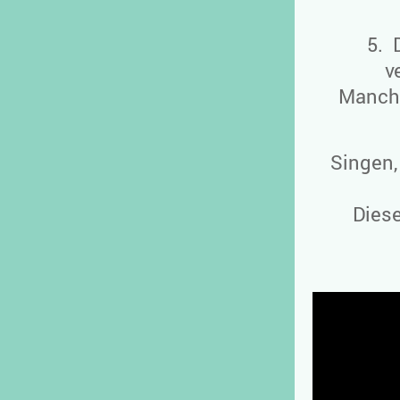
5
.
v
Manch
Singen,
Dies